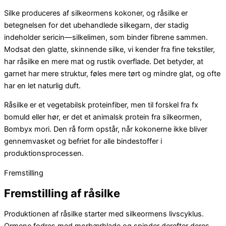
Silke produceres af silkeormens kokoner, og råsilke er
betegnelsen for det ubehandlede silkegarn, der stadig
indeholder sericin—silkelimen, som binder fibrene sammen.
Modsat den glatte, skinnende silke, vi kender fra fine tekstiler,
har råsilke en mere mat og rustik overflade. Det betyder, at
garnet har mere struktur, føles mere tørt og mindre glat, og ofte
har en let naturlig duft.
Råsilke er et vegetabilsk proteinfiber, men til forskel fra fx
bomuld eller hør, er det et animalsk protein fra silkeormen,
Bombyx mori. Den rå form opstår, når kokonerne ikke bliver
gennemvasket og befriet for alle bindestoffer i
produktionsprocessen.
Fremstilling
Fremstilling af råsilke
Produktionen af råsilke starter med silkeormens livscyklus.
Ormene fodres med morbærblade og spinder derefter deres